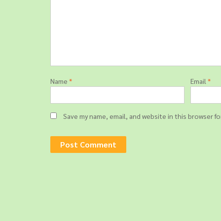
v
i
g
a
t
i
Name
*
Email
*
o
n
Save my name, email, and website in this browser f