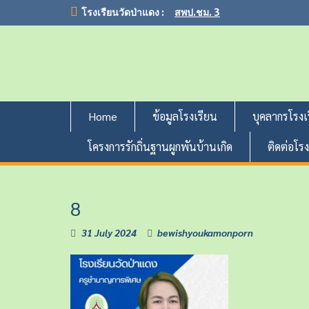
S
โรงเรียนวัดป่าแดง :
สพป.ชม. 3
k
i
p
t
o
c
o
Home
ข้อมูลโรงเรียน
บุคลากรโรงเ
n
t
โครงการรักถิ่นฐานผูกพันบ้านเกิด
ติดต่อโร
e
n
t
8
31 July 2024
bewishyoukamonporn