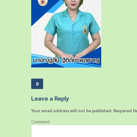
P
8
o
Leave a Reply
s
t
Your email address will not be published.
Required fi
n
Comment
a