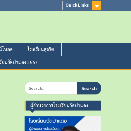
Quick Links
น์โหลด
โรงเรียนสุจริต
เรียนวัดป่าแดง 2567
S
e
a
r
ผู้อำนวยการโรงเรียนวัดป่าแดง
c
h
f
o