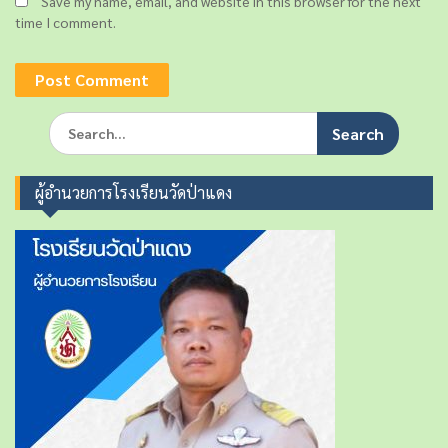
Save my name, email, and website in this browser for the next
time I comment.
S
e
a
r
ผู้อำนวยการโรงเรียนวัดป่าแดง
c
h
f
o
r
: