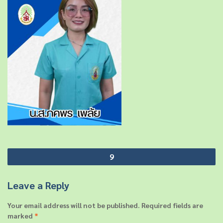
P
9
o
s
Leave a Reply
t
Your email address will not be published.
Required fields are
n
marked
*