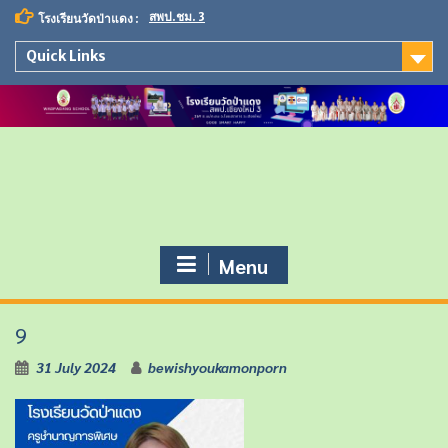
S
สพป.ชม. 3
โรงเรียนวัดป่าแดง :
k
i
Quick Links
p
t
o
c
o
n
t
e
n
t
Menu
9
31 July 2024
bewishyoukamonporn