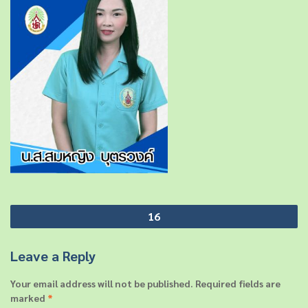
P
16
o
s
Leave a Reply
t
Your email address will not be published.
Required fields are
n
marked
*