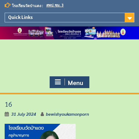
S
สพป.ชม. 3
โรงเรียนวัดป่าแดง :
k
i
Quick Links
p
t
o
c
o
n
t
e
n
t
Menu
16
31 July 2024
bewishyoukamonporn