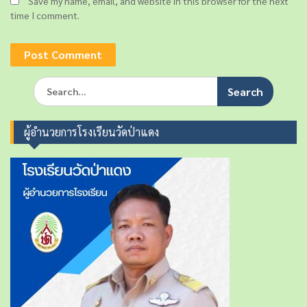
Save my name, email, and website in this browser for the next
time I comment.
S
e
a
r
ผู้อำนวยการโรงเรียนวัดป่าแดง
c
h
f
o
r
: