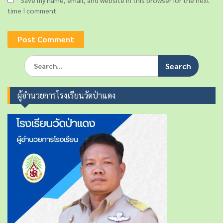
Save my name, email, and website in this browser for the next
time I comment.
S
e
a
r
ผู้อำนวยการโรงเรียนวัดป่าแดง
c
h
f
o
r
: