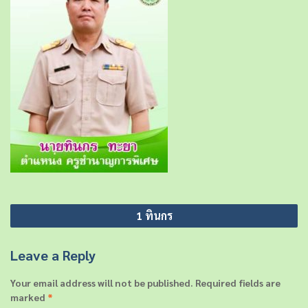
P
1 ทินกร
o
s
Leave a Reply
t
Your email address will not be published.
Required fields are
n
marked
*