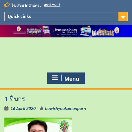
S
สพป.ชม. 3
โรงเรียนวัดป่าแดง :
k
i
Quick Links
p
t
o
c
o
n
t
e
n
t
Menu
1 ทินกร
16 April 2020
bewishyoukamonporn